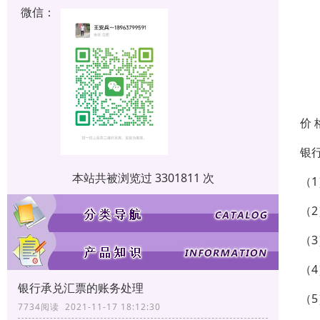
微信：
价 
银
本站共被浏览过 3301811 次
（
（
（
（
银行承兑汇票的账务处理
（
7734阅读 2021-11-17 18:12:30