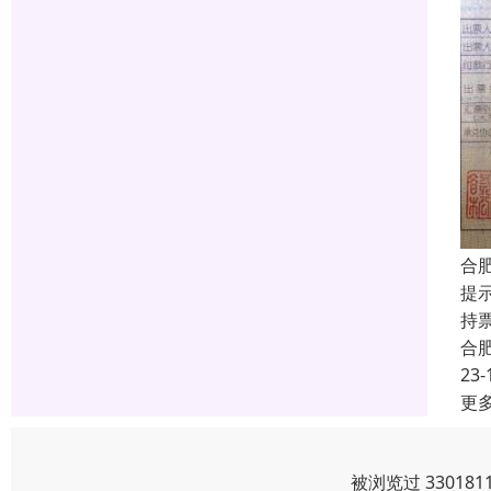
合
提
持
合
23-
更
被浏览过 3301