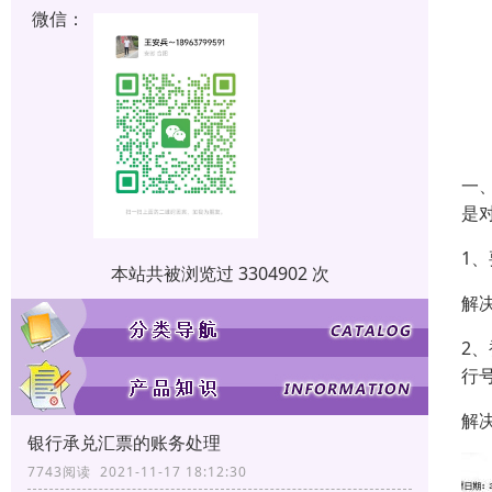
微信：
一
是
1、
本站共被浏览过 3304902 次
解
2
行
解
银行承兑汇票的账务处理
7743阅读 2021-11-17 18:12:30