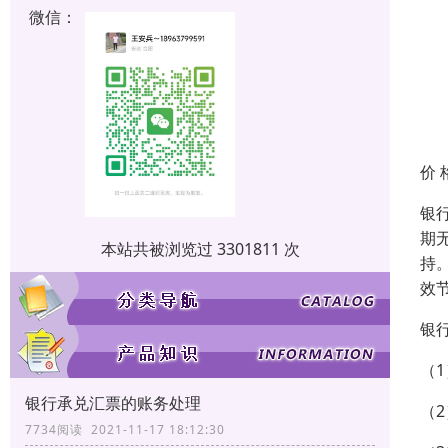
微信：
价 
银
期
本站共被浏览过 3301811 次
持
效
银
（
银行承兑汇票的账务处理
（
7734阅读 2021-11-17 18:12:30