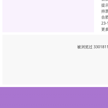
提
持
合
23-
更
被浏览过 3301