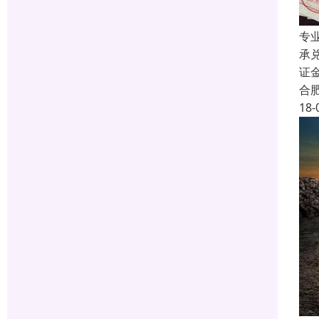
专
承
证
合
18-