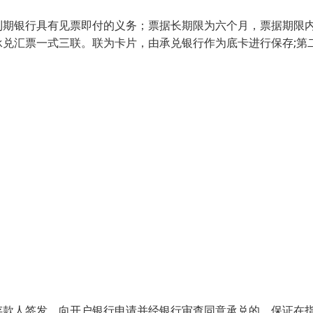
到期银行具有见票即付的义务；票据长期限为六个月，票据期限
兑汇票一式三联。联为卡片，由承兑银行作为底卡进行保存;第
存款人签发，向开户银行申请并经银行审查同意承兑的，保证在