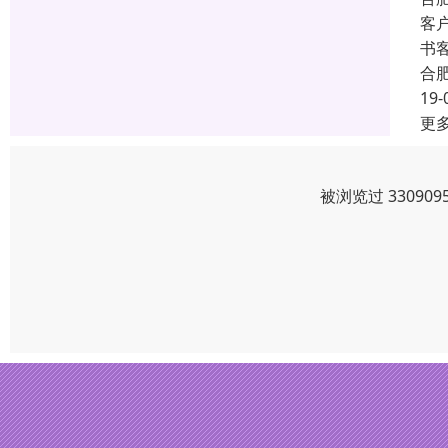
客
书
合
19-
更
被浏览过 3309