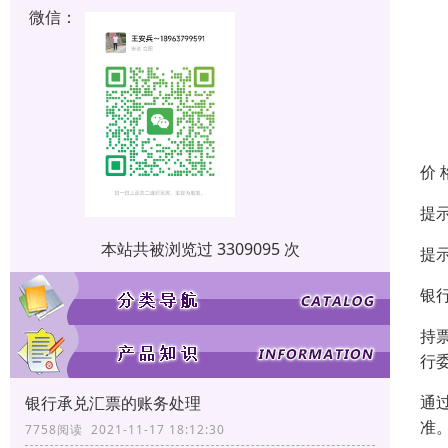
微信：
价 
提
本站共被浏览过 3309095 次
提
银
持
行
通
银行承兑汇票的账务处理
准
7758阅读 2021-11-17 18:12:30