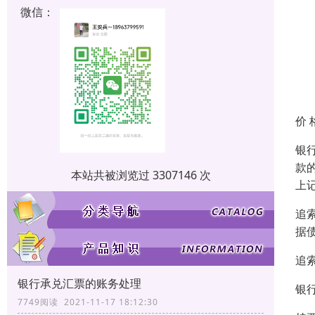
微信：
价 
银
款
本站共被浏览过 3307146 次
上
追
据
追
银行承兑汇票的账务处理
银
7749阅读 2021-11-17 18:12:30