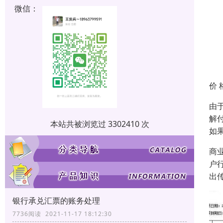
微信：
价 
由
解
本站共被浏览过 3302410 次
如
商
户
出
银行承兑汇票的账务处理
7736阅读 2021-11-17 18:12:30