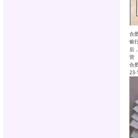
合
银
后
营
合
23-