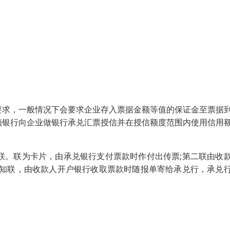
要求，一般情况下会要求企业存入票据金额等值的保证金至票据
须银行向企业做银行承兑汇票授信并在授信额度范围内使用信用
联。联为卡片，由承兑银行支付票款时作付出传票;第二联由收
通知联，由收款人开户银行收取票款时随报单寄给承兑行，承兑